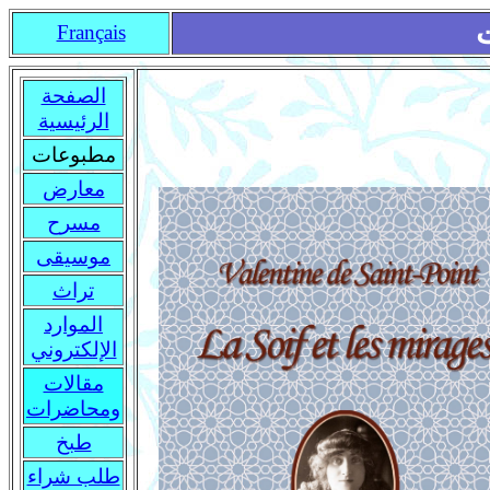
Français
الصفحة
الرئيسية
مطبوعات
معارض
مسرح
موسيقى
تراث
الموارد
الإلكتروني
مقالات
ومحاضرات
طبخ
طلب شراء